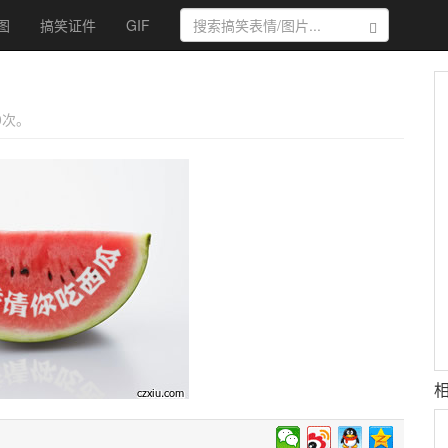
图
搞笑证件
GIF
搜索
 0次。