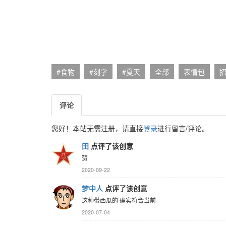
#食物
#刻字
#夏天
全部
表情包
评论
您好！本站无需注册，请直接
登录
进行留言/评论。
田
点评了该创意
赞
2020-09-22
梦中人
点评了该创意
这种带西瓜的 确实符合当前
2020-07-04