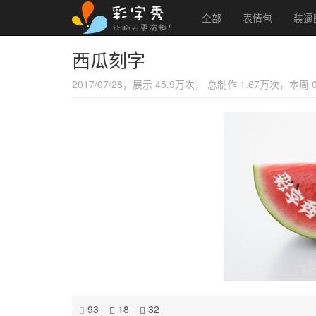
全部
表情包
装逼
西瓜刻字
2017/07/28，展示 45.9万次， 总制作 1.67万次，本周
93
18
32