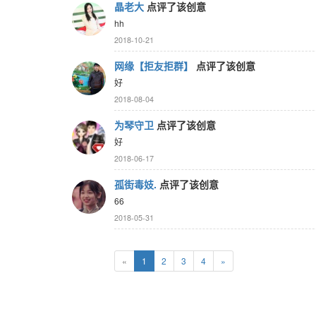
晶老大
点评了该创意
hh
2018-10-21
网缘【拒友拒群】
点评了该创意
好
2018-08-04
为琴守卫
点评了该创意
好
2018-06-17
孤街毒妓.
点评了该创意
66
2018-05-31
«
1
2
3
4
»