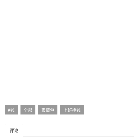
#钱
全部
表情包
上班挣钱
评论