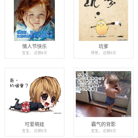
情人节快乐
坑爹
宝宝， 近期8次
得意， 近期9次
可爱萌娃
霸气的背影
宝宝， 近期9次
宝宝， 近期9次