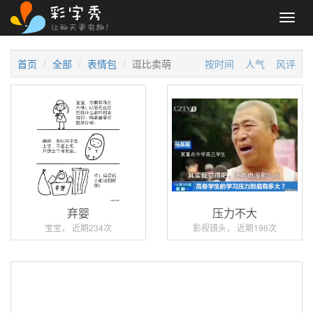
Toggl
navig
首页
全部
表情包
逗比卖萌
按时间
人气
风评
弃婴
压力不大
宝宝， 近期234次
影视镜头， 近期196次