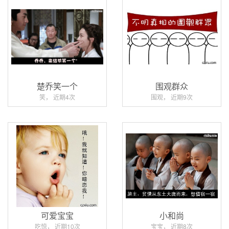
楚乔笑一个
围观群众
笑， 近期4次
围观， 近期9次
可爱宝宝
小和尚
吃惊， 近期10次
宝宝， 近期8次