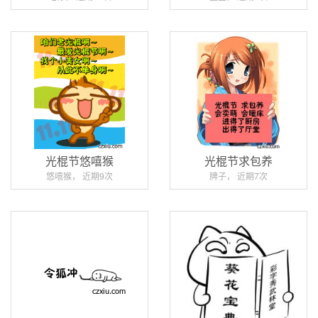
光棍节悠嘻猴
光棍节求包养
悠嘻猴， 近期9次
牌子， 近期7次