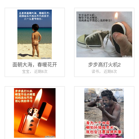
面朝大海，春暖花开
步步高打火机2
宝宝， 近期8次
读书， 近期8次