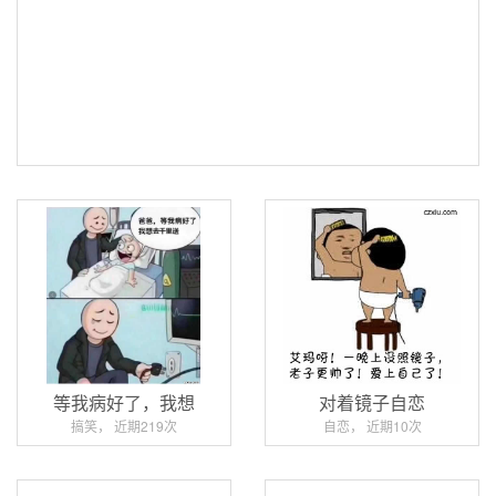
等我病好了，我想
对着镜子自恋
搞笑， 近期219次
自恋， 近期10次