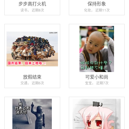
步步高打火机
保持形象
读书， 近期8次
化妆， 近期11次
放假结束
可爱小和尚
交通， 近期6次
宝宝， 近期7次