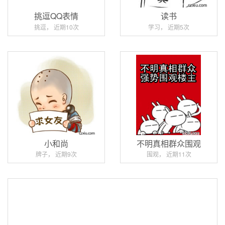
挑逗QQ表情
读书
挑逗， 近期10次
学习， 近期5次
小和尚
不明真相群众围观
牌子， 近期9次
围观， 近期11次