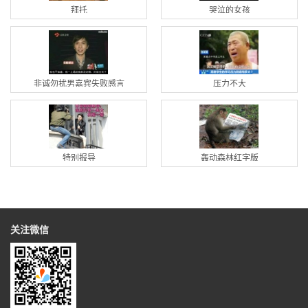
拜托
哭泣的女孩
非诚勿扰男嘉宾失败感言
压力不大
特别报导
轰动森林红字版
关注微信