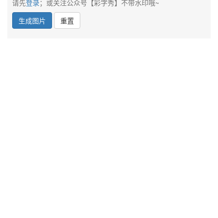
请先
登录
；或关注公众号【彩字秀】不带水印哦~
生成图片
重置