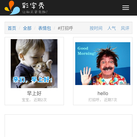
Toggl
navig
首页
全部
表情包
#打招呼
按时间
人气
风评
早上好
hello
宝宝， 近期2次
打招呼， 近期7次