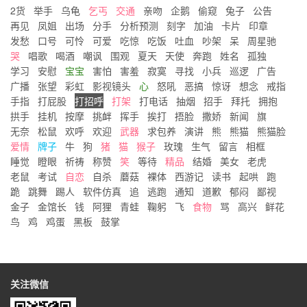
2货
举手
乌龟
乞丐
交通
亲吻
企鹅
偷窥
兔子
公告
再见
凤姐
出场
分手
分析预测
刻字
加油
卡片
印章
发愁
口号
可怜
可爱
吃惊
吃饭
吐血
吵架
呆
周星驰
哭
唱歌
喝酒
嘲讽
围观
夏天
天使
奔跑
姓名
孤独
学习
安慰
宝宝
害怕
害羞
寂寞
寻找
小兵
巡逻
广告
广播
张望
彩虹
影视镜头
心
怒吼
恶搞
惊讶
想念
戒指
手指
打屁股
打招呼
打架
打电话
抽烟
招手
拜托
拥抱
拱手
挂机
按摩
挑衅
挥手
挨打
捂脸
撒娇
新闻
旗
无奈
松鼠
欢呼
欢迎
武器
求包养
演讲
熊
熊猫
熊猫脸
爱情
牌子
牛
狗
猪
猫
猴子
玫瑰
生气
留言
相框
睡觉
瞪眼
祈祷
称赞
笑
等待
精品
结婚
美女
老虎
老鼠
考试
自恋
自杀
蘑菇
裸体
西游记
读书
起哄
跑
跪
跳舞
踢人
软件仿真
追
逃跑
通知
道歉
郁闷
鄙视
金子
金馆长
钱
阿狸
青蛙
鞠躬
飞
食物
骂
高兴
鲜花
鸟
鸡
鸡蛋
黑板
鼓掌
关注微信