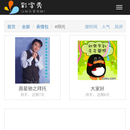
Toggl
navig
首页
全部
表情包
#拜托
按时间
人气
风评
周星驰之拜托
大家好
拱手， 近期7次
拱手， 近期8次