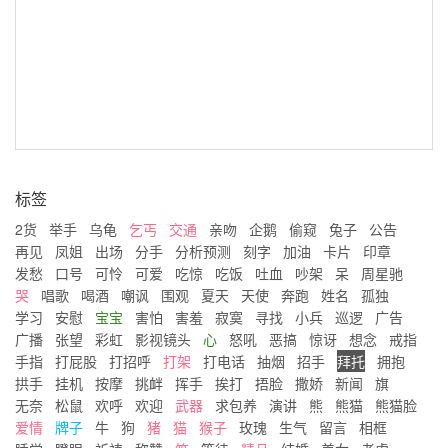
标签
2货
举手
乌龟
乞丐
交通
亲吻
企鹅
偷窥
兔子
公告
再见
凤姐
出场
分手
分析预测
刻字
加油
卡片
印章
发愁
口号
可怜
可爱
吃惊
吃饭
吐血
吵架
呆
周星驰
哭
唱歌
喝酒
嘲讽
围观
夏天
天使
奔跑
姓名
孤独
学习
安慰
宝宝
害怕
害羞
寂寞
寻找
小兵
巡逻
广告
广播
张望
彩虹
影视镜头
心
怒吼
恶搞
惊讶
想念
戒指
手指
打屁股
打招呼
打架
打电话
抽烟
招手
拜托
拥抱
拱手
挂机
按摩
挑衅
挥手
挨打
捂脸
撒娇
新闻
旗
无奈
松鼠
欢呼
欢迎
武器
求包养
演讲
熊
熊猫
熊猫脸
爱情
牌子
牛
狗
猪
猫
猴子
玫瑰
生气
留言
相框