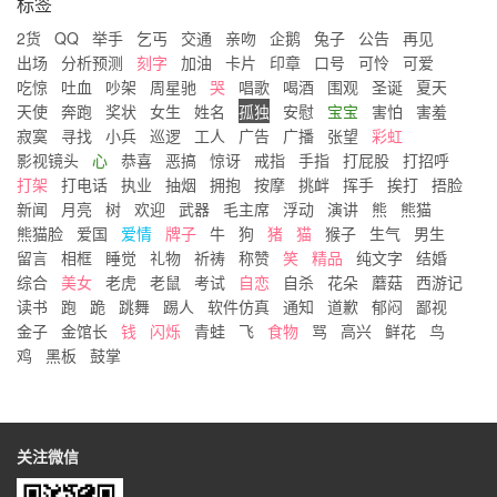
标签
2货
QQ
举手
乞丐
交通
亲吻
企鹅
兔子
公告
再见
出场
分析预测
刻字
加油
卡片
印章
口号
可怜
可爱
吃惊
吐血
吵架
周星驰
哭
唱歌
喝酒
围观
圣诞
夏天
天使
奔跑
奖状
女生
姓名
孤独
安慰
宝宝
害怕
害羞
寂寞
寻找
小兵
巡逻
工人
广告
广播
张望
彩虹
影视镜头
心
恭喜
恶搞
惊讶
戒指
手指
打屁股
打招呼
打架
打电话
执业
抽烟
拥抱
按摩
挑衅
挥手
挨打
捂脸
新闻
月亮
树
欢迎
武器
毛主席
浮动
演讲
熊
熊猫
熊猫脸
爱国
爱情
牌子
牛
狗
猪
猫
猴子
生气
男生
留言
相框
睡觉
礼物
祈祷
称赞
笑
精品
纯文字
结婚
综合
美女
老虎
老鼠
考试
自恋
自杀
花朵
蘑菇
西游记
读书
跑
跪
跳舞
踢人
软件仿真
通知
道歉
郁闷
鄙视
金子
金馆长
钱
闪烁
青蛙
飞
食物
骂
高兴
鲜花
鸟
鸡
黑板
鼓掌
关注微信