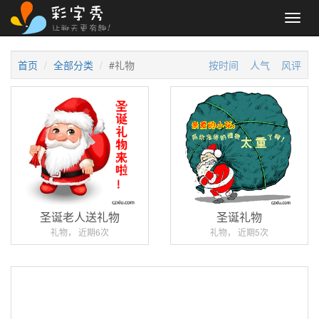
Toggl
navig
首页
全部分类
#礼物
按时间
人气
风评
圣诞老人送礼物
圣诞礼物
礼物， 近期6次
礼物， 近期5次