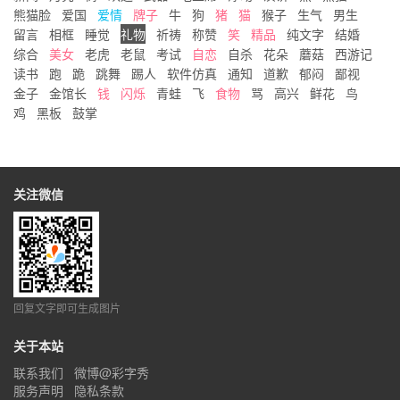
熊猫脸
爱国
爱情
牌子
牛
狗
猪
猫
猴子
生气
男生
留言
相框
睡觉
礼物
祈祷
称赞
笑
精品
纯文字
结婚
综合
美女
老虎
老鼠
考试
自恋
自杀
花朵
蘑菇
西游记
读书
跑
跪
跳舞
踢人
软件仿真
通知
道歉
郁闷
鄙视
金子
金馆长
钱
闪烁
青蛙
飞
食物
骂
高兴
鲜花
鸟
鸡
黑板
鼓掌
关注微信
回复文字即可生成图片
关于本站
联系我们
微博@彩字秀
服务声明
隐私条款