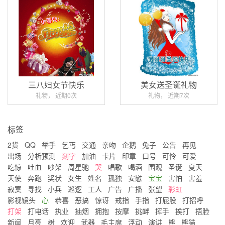
三八妇女节快乐
美女送圣诞礼物
礼物， 近期0次
礼物， 近期7次
标签
2货
QQ
举手
乞丐
交通
亲吻
企鹅
兔子
公告
再见
出场
分析预测
刻字
加油
卡片
印章
口号
可怜
可爱
吃惊
吐血
吵架
周星驰
哭
唱歌
喝酒
围观
圣诞
夏天
天使
奔跑
奖状
女生
姓名
孤独
安慰
宝宝
害怕
害羞
寂寞
寻找
小兵
巡逻
工人
广告
广播
张望
彩虹
影视镜头
心
恭喜
恶搞
惊讶
戒指
手指
打屁股
打招呼
打架
打电话
执业
抽烟
拥抱
按摩
挑衅
挥手
挨打
捂脸
新闻
月亮
树
欢迎
武器
毛主席
浮动
演讲
熊
熊猫