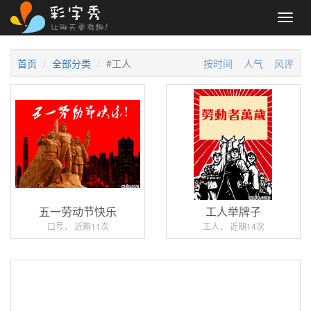
Toggl
navig
首页
全部分类
#工人
按时间
人气
风评
五一劳动节快乐
工人举牌子
口号， 近期11次
工人， 近期14次