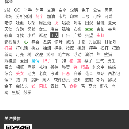
标签
2货
QQ
举手
乞丐
交通
亲吻
企鹅
兔子
公告
再见
出场
分析预测
刻字
加油
卡片
印章
口号
可怜
可爱
吃惊
吐血
吵架
周星驰
哭
唱歌
喝酒
围观
圣诞
夏天
天使
奔跑
奖状
女生
姓名
孤独
安慰
宝宝
害怕
害羞
寂寞
寻找
小兵
巡逻
工人
广告
广播
张望
彩虹
影视镜头
心
恭喜
恶搞
惊讶
戒指
手指
打屁股
打招呼
打架
打电话
执业
抽烟
拥抱
按摩
挑衅
挥手
挨打
捂脸
新闻
月亮
树
欢迎
武器
毛主席
浮动
演讲
熊
熊猫
熊猫脸
爱国
爱情
牌子
牛
狗
猪
猫
猴子
生气
男生
留言
相框
睡觉
礼物
祈祷
称赞
笑
精品
纯文字
结婚
综合
美女
老虎
老鼠
考试
自恋
自杀
花朵
蘑菇
西游记
读书
跑
跪
跳舞
踢人
软件仿真
通知
道歉
郁闷
鄙视
金子
金馆长
钱
闪烁
青蛙
飞
食物
骂
高兴
鲜花
鸟
鸡
黑板
鼓掌
关注微信